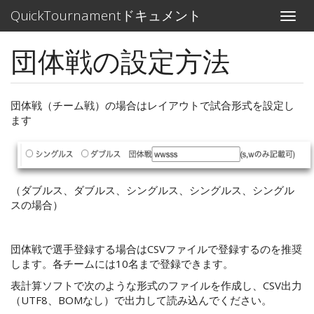
メ
QuickTournamentドキュメント
Toggle
イ
naviga
ン
団体戦の設定方法
コ
ン
テ
ン
団体戦（チーム戦）の場合はレイアウトで試合形式を設定し
ツ
ます
に
移
動
（ダブルス、ダブルス、シングルス、シングルス、シングル
スの場合）
団体戦で選手登録する場合はCSVファイルで登録するのを推奨
します。各チームには10名まで登録できます。
表計算ソフトで次のような形式のファイルを作成し、CSV出力
（UTF8、BOMなし）で出力して読み込んでください。