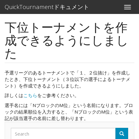
メ
QuickTournamentドキュメント
Toggle
イ
naviga
ン
下位トーナメントを作
コ
ン
成できるようにしまし
テ
ン
た
ツ
に
移
動
予選リーグのあるトーナメントで「１、２位抜け」を作成し
たとき、下位トーナメント（３位以下の選手によるトーナメ
ント）を作成できるようにしました。
詳しくは
こちら
をご参考ください。
選手名には「NブロックのM位」という名前になります。ブロ
ックの結果順位を入力すると、「NブロックのM位」という表
記が該当選手の名前に差し替わります。
Search
Search