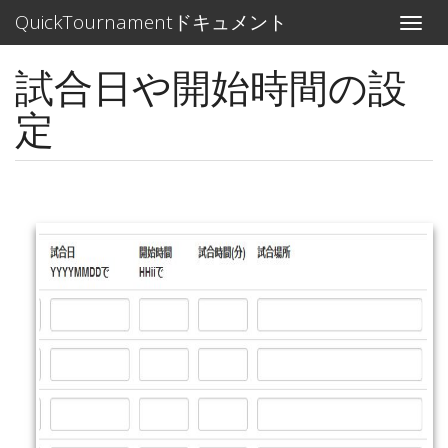
メ
QuickTournamentドキュメント
Toggle
イ
naviga
ン
試合日や開始時間の設
コ
ン
定
テ
ン
ツ
に
移
動