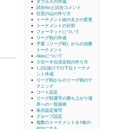
ダブルスの作成
試合Noと試合コメント
任意の山の作り方
トーナメント線の太さの変更
トーナメントの分割
フォーマットについて
リーグ戦の作成
予選（リーグ戦）からの決勝
トーナメント
Aliasについて
５位〜８位決定戦の作り方
1,2位抜けでの下位トーナメ
ント作成
リーグ戦からのリーグ戦のテ
クニック
コート設定
リーグ戦選手の勝ち上がり場
所への一覧描画
表示設定複写
グループ設定
複数のトーナメントを1枚の
PDFにする