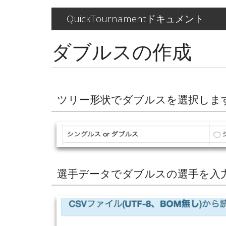
メ
QuickTournamentドキュメント
イ
ン
ダブルスの作成
コ
ン
テ
ン
ツ
に
ツリー形状でダブルスを選択しま
移
動
選手データでダブルスの選手を入