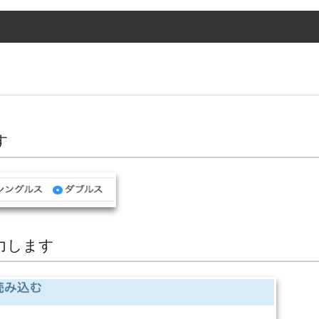
す
力します