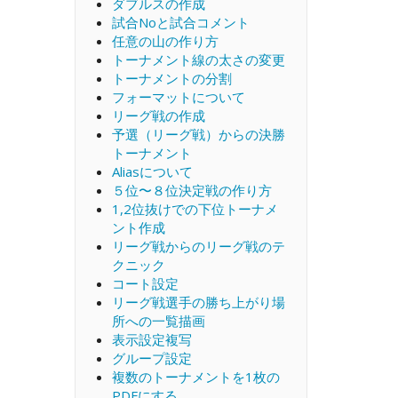
ダブルスの作成
試合Noと試合コメント
任意の山の作り方
トーナメント線の太さの変更
トーナメントの分割
フォーマットについて
リーグ戦の作成
予選（リーグ戦）からの決勝
トーナメント
Aliasについて
５位〜８位決定戦の作り方
1,2位抜けでの下位トーナメ
ント作成
リーグ戦からのリーグ戦のテ
クニック
コート設定
リーグ戦選手の勝ち上がり場
所への一覧描画
表示設定複写
グループ設定
複数のトーナメントを1枚の
PDFにする