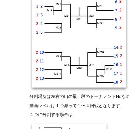
分割場所は左右の山の最上段のトーナメントNoなので「
描画レベルは１つ減って１〜４回戦となります。
４つに分割する場合は