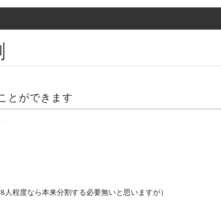
割
することができます
)
18人程度なら本来分割する必要無いと思いますが）