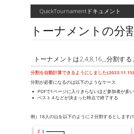
メ
QuickTournamentドキュメント
イ
ン
トーナメントの分
コ
ン
テ
ン
ツ
に
トーナメントは2,4,8,16,,,分割
移
動
分割を自動計算できるようにしました
(
2023.11.15
分割が必要になるのは以下のようなケース
PDFで1ページに入りきらないほど参加者が多い
ベスト４などが決まった時点で終了する
例）18人の山を以下のように２分割するとします(