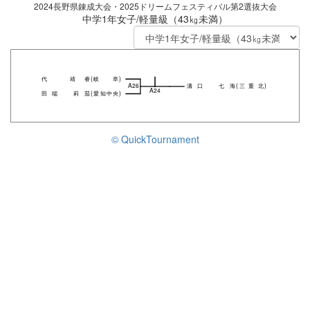
2024長野県錬成大会・2025ドリームフェスティバル第2選抜大会
中学1年女子/軽量級（43㎏未満）
代 靖睿
(
岐阜
)
A26
溝口 七海
(
三重北
)
A24
田端 莉茄
(
愛知中央
)
© QuickTournament