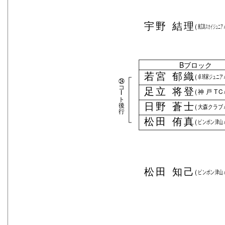
宇野 結理
(
東広島スカイジュニア
Bブロック
若宮 郁織
(
卓球家ジュニア
㉔
コ
足立 将登
(
神戸TC
ー
ト
日野 蒼士
後
(
大森クラブ
行
松田 侑真
(
ピンポン津山
松田 知己
(
ピンポン津山