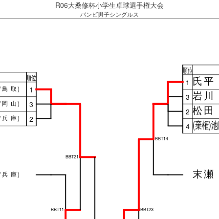
R06大桑修杯小学生卓球選手権大会
バンビ男子シングルス
順位
順位
氏平
1
/
鳥取
)
1
岩川
3
/
岡山
)
3
松田
2
/
兵庫
)
2
(棄権)
4
BBT14
BBT21
末瀬
/
兵庫
)
BBT11
BBT23