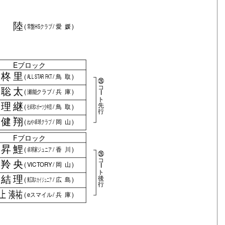
 陸
(
常盤HSクラブ
/
愛媛
)
Eブロック
 柊里
(
ALL STAR FKT
/
鳥取
)
㉖
コ
 聡太
(
瀬能クラブ
/
兵庫
)
ー
ト
 理継
先
(
社卓球スポーツ少年団
/
鳥取
)
行
 健翔
(
ねや卓球クラブ
/
岡山
)
Fブロック
 昇鯉
(
卓球家ジュニア
/
香川
)
㉖
コ
 羚央
(
VICTORY
/
岡山
)
ー
ト
 結理
後
(
東広島スカイジュニア
/
広島
)
行
村上 湊祐
(
eスマイル
/
兵庫
)