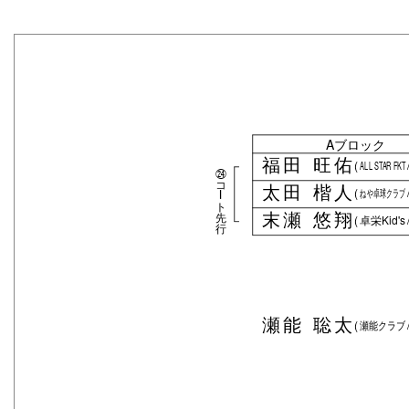
Aブロック
福田 旺佑
(
ALL STAR FKT
㉔
コ
太田 楷人
(
ねや卓球クラブ
ー
ト
末瀬 悠翔
先
(
卓栄Kid's
行
瀬能 聡太
(
瀬能クラブ