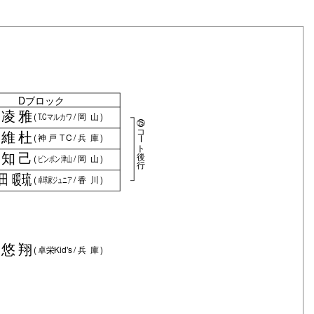
Dブロック
 凌雅
(
T.Cマルカワ
/
岡山
)
㉕
コ
 維杜
(
神戸TC
/
兵庫
)
ー
ト
 知己
後
(
ピンポン津山
/
岡山
)
行
池田 暖琉
(
卓球家ジュニア
/
香川
)
 悠翔
(
卓栄Kid's
/
兵庫
)