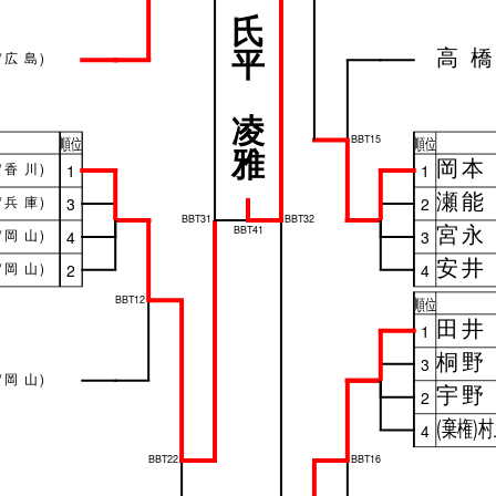
氏
平
高橋
/
広島
)
凌
BBT15
順位
順位
雅
岡本
/
香川
)
1
1
瀬能
/
兵庫
)
3
2
BBT31
BBT32
宮永
BBT41
/
岡山
)
4
3
安井
/
岡山
)
2
4
BBT12
順位
田井
1
桐野
3
/
岡山
)
宇野
2
(棄権)
4
BBT22
BBT16