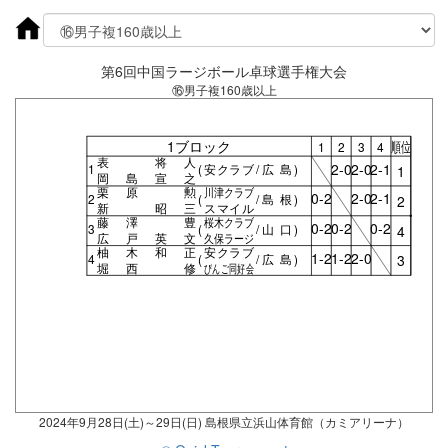
第6回中国ラージボール卓球選手権大会
⑯男子複160歳以上
1ブロック
順位
1
2
3
4
表 将人
2-0
2-0
2-1
1
(
安クラブ
/
広島
)
1
岡島宣之
栗原 勲
川津クラブ
0-2
2-0
2-1
2
(
/
島根
)
2
新 昭三
スマイル
藤澤 豊
桜木クラブ
0-2
0-2
0-2
3
(
/
山口
)
4
広戸英文
久保ラージ
柚木和正
安クラブ
1-2
1-2
2-0
4
(
/
広島
)
3
堀西 修
びんご同好会
2024年9月28日(土)～29日(日) 島根県立浜山体育館（カミアリーナ）