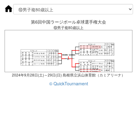
第6回中国ラージボール卓球選手権大会
⑩男子複80歳以上
2ブロック
順位
5
6
7
宮本直幸
L-W
L-W
5
(
CELESTA
/
鳥取
)
山添正登
難波 章
呉夢TTC
W-L
2-0
6
(
/
広島
)
1
1ブロック
順位
1
1
2
3
4
下野隆廣
JFE福山
森脇弘和
日野道也
夢幻会
2-0
2-0
2-0
1
(
卓聯会
/
島根
)
W-L
0-2
1
7
(
/
島根
)
2
米原貴洋
長谷川貴広
ラブオール隠岐
犬飼茂樹／𠮷松慎治
半井章規
0-2
2-1
2-0
2
(
三次卓球同好会
/
広島
)
2
佐藤雅之
1
M12
奥村浩二
M21
0-2
1-2
2-0
3
(
NOAH
/
鳥取
)
3
3ブロック
順位
8
9
10
山本一博
犬飼茂樹
池口隆仁
2-0
W-L
8
(
倉田クラブ
/
岡山
)
0-2
0-2
0-2
1
4
(
倉吉ベテラン会
/
鳥取
)
4
𠮷松慎治
入江泰次
山添良太
城卓隊
0-2
W-L
9
(
/
鳥取
)
2
中尾和博
麗翠会
武田真悟
ONE LINK
L-W
L-W
10
(
/
広島
)
堀田勝正
福山市職労連合
2024年9月28日(土)～29日(日) 島根県立浜山体育館（カミアリーナ）
© QuickTournament